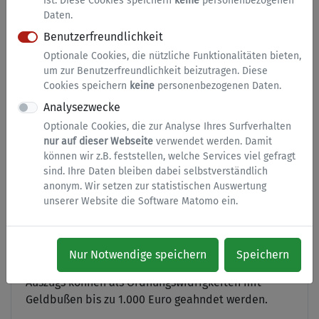
Vertrauensniveau in Ihrem zentralen Nutzerkonto
ist. Diese Cookies speichern
keine
personenbezogenen
Daten.
(
BundID
) hochstufen.
Benutzerfreundlichkeit
Optionale Cookies, die nützliche Funktionalitäten bieten,
Hinweise zu diesem Service
um zur Benutzerfreundlichkeit beizutragen. Diese
Cookies speichern
keine
personenbezogenen Daten.
Servicebeschreibung
Analysezwecke
Optionale Cookies, die zur Analyse Ihres Surfverhalten
Nach § 19 Bundesmeldegesetz ist der
nur auf dieser Webseite
verwendet werden. Damit
Wohnungsgeber verpflichtet, bei der An- oder
können wir z.B. feststellen, welche Services viel gefragt
Abmeldung mitzuwirken. Hierzu hat der
sind. Ihre Daten bleiben dabei selbstverständlich
Wohnungsgeber oder eine von ihm beauftragte
anonym. Wir setzen zur statistischen Auswertung
Person den Einzug oder den Auszug schriftlich oder
unserer Website die Software Matomo ein.
elektronisch innerhalb einer Frist von zwei Wochen
zu bestätigen. Das Unterlassen der Bestätigung
über einen Ein- oder Auszug sowie die falsche oder
Nur Notwendige speichern
Speichern
nicht rechtzeitige Bestätigung des Ein- oder
Auszugs können als Ordnungswidrigkeiten mit
Geldbußen bis zu 1.000 Euro geahndet werden.