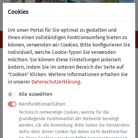
Cookies
Um unser Portal für Sie optimal zu gestalten und
Ihnen einen vollständigen Funktionsumfang bieten zu
Navigation ein-/ausblenden
Anm
Menü
können, verwenden wir Cookies. Bitte konfigurieren Sie
individuell, welche Cookie-Typen Sie verwenden
Wohnungsgeberbestätigung
möchten. Sie können diese Einstellungen jederzeit
ändern, indem Sie im unteren Bereich der Seite auf
"Cookies" klicken. Weitere Informationen erhalten Sie
Anmeldung erforderlich
in unserer
Datenschutzerklärung
.
Dieser Dienst steht ausschließlich natürlichen
Personen zur Verfügung. Bitte melden Sie sich mit
Alle auswählen
einem zentralen Nutzerkonto (
BundID
) an.
Kernfunktionalitäten
Technisch notwendige Cookies, welche für die
Zur Nutzung dieses Dienstes ist eine Anmeldung mit
grundlegende Funktionalität der Webseite benötigt
dem
Vertrauensniveau
hoch
erforderlich.
werden, z.B. die Anmeldung. Bitte haben Sie Verständnis
Falls noch nicht geschehen, können Sie Ihr
dafür, dass dieser Cookie-Typ daher nicht deaktivierbar